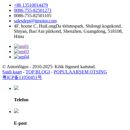
+86 13510014479
0086-755-82501271
0086-755-82501105
salesdept@ttmotor.com
4F, hoone C, HuiLongDa tööstuspark, Shilongi kogukond,
Shiyan, Bao'Ani piirkond, Shenzhen, Guangdong, 518108,
Hiina
© Autoriõigus - 2010-2025: Kõik õigused kaitstud.
Saidi kaart
-
TOP BLOGI
-
POPULAARSEM OTSING
粤ICP备11050451号
Telefon
E-post