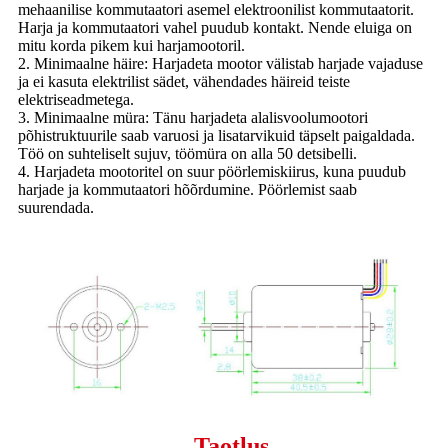
mehaanilise kommutaatori asemel elektroonilist kommutaatorit.
Harja ja kommutaatori vahel puudub kontakt. Nende eluiga on
mitu korda pikem kui harjamootoril.
2. Minimaalne häire: Harjadeta mootor välistab harjade vajaduse
ja ei kasuta elektrilist sädet, vähendades häireid teiste
elektriseadmetega.
3. Minimaalne müra: Tänu harjadeta alalisvoolumootori
põhistruktuurile saab varuosi ja lisatarvikuid täpselt paigaldada.
Töö on suhteliselt sujuv, töömüra on alla 50 detsibelli.
4. Harjadeta mootoritel on suur pöörlemiskiirus, kuna puudub
harjade ja kommutaatori hõõrdumine. Pöörlemist saab
suurendada.
Taotlus