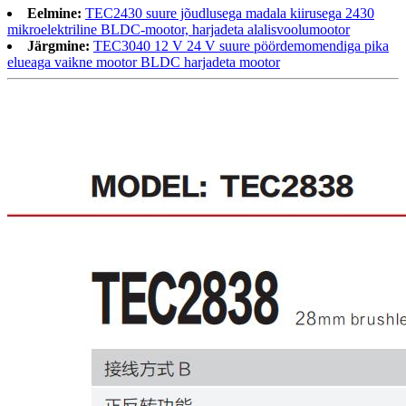
Eelmine:
TEC2430 suure jõudlusega madala kiirusega 2430
mikroelektriline BLDC-mootor, harjadeta alalisvoolumootor
Järgmine:
TEC3040 12 V 24 V suure pöördemomendiga pika
elueaga vaikne mootor BLDC harjadeta mootor