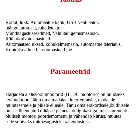
Robot, lukk. Automaatne katik, USB-ventilaator,
mänguautomaat, rahadetektor
Münditagastusseadmed, Valuutalugemismasinad,
Rätikukuivatusmasinad
Automaatsed uksed, kõhukelmemasin, automaatne telerialus,
Kontoriseadmed, kodumasinad jne.
Parameetrid
Harjadeta alalisvoolumootorid (BLDC mootorid) on nüüdseks
levinud toode tänu oma madalale interferentsile, madalale
müratasemele ja pikale elueale. Tänu oma erakordsele jõudlusele
on see ühendatud ülitäpse planetaarkäigukastiga, mis suurendab
oluliselt mootori pöördemomenti ja vähendab kiirust, muutes
selle sobivaks mitmesugusteks rakendusteks.