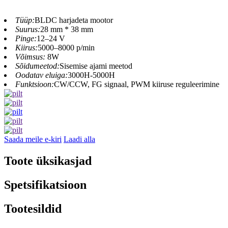
Tüüp:
BLDC harjadeta mootor
Suurus:
28 mm * 38 mm
Pinge:
12–24 V
Kiirus:
5000–8000 p/min
Võimsus:
8W
Sõidumeetod:
Sisemise ajami meetod
Oodatav eluiga:
3000H-5000H
Funktsioon:
CW/CCW, FG signaal, PWM kiiruse reguleerimine
Saada meile e-kiri
Laadi alla
Toote üksikasjad
Spetsifikatsioon
Tootesildid