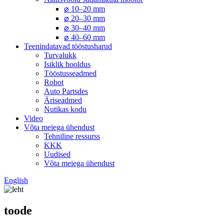
⌀ 10–20 mm
⌀ 20–30 mm
⌀ 30–40 mm
⌀ 40–60 mm
Teenindatavad tööstusharud
Turvalukk
Isiklik hooldus
Tööstusseadmed
Robot
Auto Partsdes
Äriseadmed
Nutikas kodu
Video
Võta meiega ühendust
Tehniline ressurss
KKK
Uudised
Võta meiega ühendust
English
toode