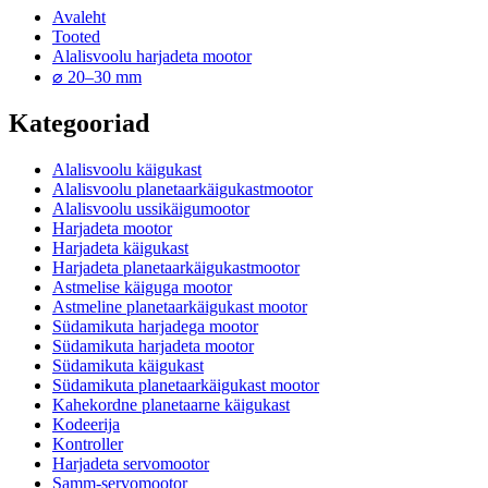
Avaleht
Tooted
Alalisvoolu harjadeta mootor
⌀ 20–30 mm
Kategooriad
Alalisvoolu käigukast
Alalisvoolu planetaarkäigukastmootor
Alalisvoolu ussikäigumootor
Harjadeta mootor
Harjadeta käigukast
Harjadeta planetaarkäigukastmootor
Astmelise käiguga mootor
Astmeline planetaarkäigukast mootor
Südamikuta harjadega mootor
Südamikuta harjadeta mootor
Südamikuta käigukast
Südamikuta planetaarkäigukast mootor
Kahekordne planetaarne käigukast
Kodeerija
Kontroller
Harjadeta servomootor
Samm-servomootor