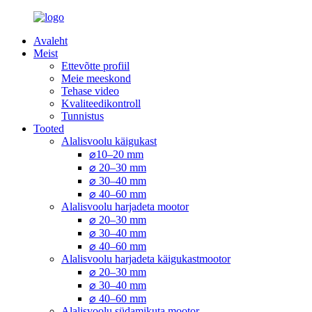
Avaleht
Meist
Ettevõtte profiil
Meie meeskond
Tehase video
Kvaliteedikontroll
Tunnistus
Tooted
Alalisvoolu käigukast
⌀10–20 mm
⌀ 20–30 mm
⌀ 30–40 mm
⌀ 40–60 mm
Alalisvoolu harjadeta mootor
⌀ 20–30 mm
⌀ 30–40 mm
⌀ 40–60 mm
Alalisvoolu harjadeta käigukastmootor
⌀ 20–30 mm
⌀ 30–40 mm
⌀ 40–60 mm
Alalisvoolu südamikuta mootor