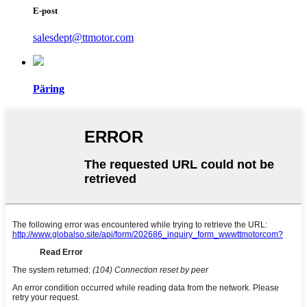
E-post
salesdept@ttmotor.com
Päring