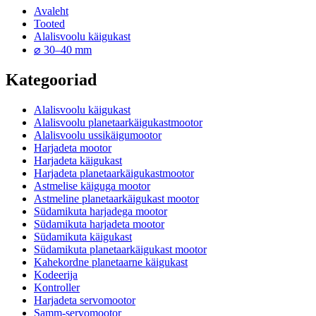
Avaleht
Tooted
Alalisvoolu käigukast
⌀ 30–40 mm
Kategooriad
Alalisvoolu käigukast
Alalisvoolu planetaarkäigukastmootor
Alalisvoolu ussikäigumootor
Harjadeta mootor
Harjadeta käigukast
Harjadeta planetaarkäigukastmootor
Astmelise käiguga mootor
Astmeline planetaarkäigukast mootor
Südamikuta harjadega mootor
Südamikuta harjadeta mootor
Südamikuta käigukast
Südamikuta planetaarkäigukast mootor
Kahekordne planetaarne käigukast
Kodeerija
Kontroller
Harjadeta servomootor
Samm-servomootor