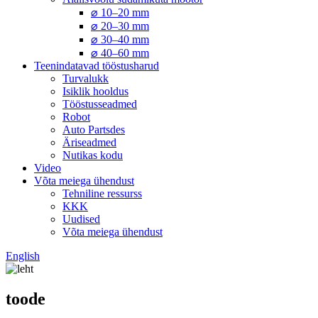
⌀ 10–20 mm
⌀ 20–30 mm
⌀ 30–40 mm
⌀ 40–60 mm
Teenindatavad tööstusharud
Turvalukk
Isiklik hooldus
Tööstusseadmed
Robot
Auto Partsdes
Äriseadmed
Nutikas kodu
Video
Võta meiega ühendust
Tehniline ressurss
KKK
Uudised
Võta meiega ühendust
English
toode