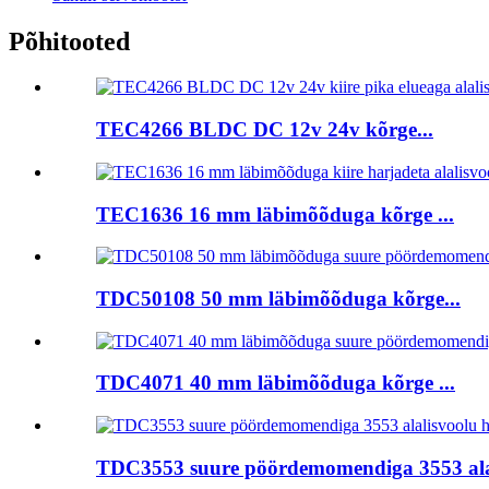
Põhitooted
TEC4266 BLDC DC 12v 24v kõrge...
TEC1636 16 mm läbimõõduga kõrge ...
TDC50108 50 mm läbimõõduga kõrge...
TDC4071 40 mm läbimõõduga kõrge ...
TDC3553 suure pöördemomendiga 3553 alal