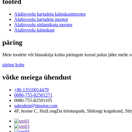
tooted
Alalisvoolu harjadeta käigukastmootor
Alalisvoolu harjadeta mootor
Alalisvoolu südamikuta mootor
Alalisvoolu käigukast
päring
Meie toodete või hinnakirja kohta päringute korral palun jätke meile 
päring kohe
võtke meiega ühendust
+86 13510014479
0086-755-82501271
0086-755-82501105
salesdept@ttmotor.com
4F, hoone C, HuiLongDa tööstuspark, Shilongi kogukond, Shi