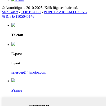
© Autoriõigus - 2010-2025: Kõik õigused kaitstud.
Saidi kaart
-
TOP BLOGI
-
POPULAARSEM OTSING
粤ICP备11050451号
Telefon
E-post
E-post
salesdept@ttmotor.com
Päring