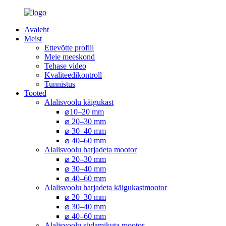
Avaleht
Meist
Ettevõtte profiil
Meie meeskond
Tehase video
Kvaliteedikontroll
Tunnistus
Tooted
Alalisvoolu käigukast
⌀10–20 mm
⌀ 20–30 mm
⌀ 30–40 mm
⌀ 40–60 mm
Alalisvoolu harjadeta mootor
⌀ 20–30 mm
⌀ 30–40 mm
⌀ 40–60 mm
Alalisvoolu harjadeta käigukastmootor
⌀ 20–30 mm
⌀ 30–40 mm
⌀ 40–60 mm
Alalisvoolu südamikuta mootor