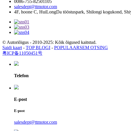
0086-755-82501105
salesdept@ttmotor.com
4F, hoone C, HuiLongDa tööstuspark, Shilongi kogukond, Shi
© Autoriõigus - 2010-2025: Kõik õigused kaitstud.
Saidi kaart
-
TOP BLOGI
-
POPULAARSEM OTSING
粤ICP备11050451号
Telefon
E-post
E-post
salesdept@ttmotor.com