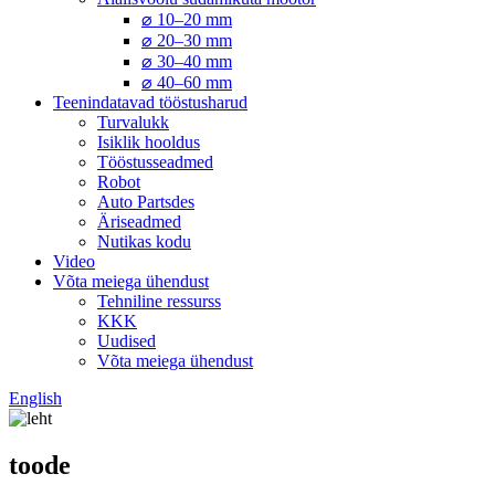
⌀ 10–20 mm
⌀ 20–30 mm
⌀ 30–40 mm
⌀ 40–60 mm
Teenindatavad tööstusharud
Turvalukk
Isiklik hooldus
Tööstusseadmed
Robot
Auto Partsdes
Äriseadmed
Nutikas kodu
Video
Võta meiega ühendust
Tehniline ressurss
KKK
Uudised
Võta meiega ühendust
English
toode