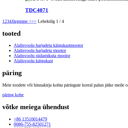
TDC4071
1
2
3
4
Järgmine >
>>
Lehekülg 1 / 4
tooted
Alalisvoolu harjadeta käigukastmootor
Alalisvoolu harjadeta mootor
Alalisvoolu südamikuta mootor
Alalisvoolu käigukast
päring
Meie toodete või hinnakirja kohta päringute korral palun jätke meile 
päring kohe
võtke meiega ühendust
+86 13510014479
0086-755-82501271