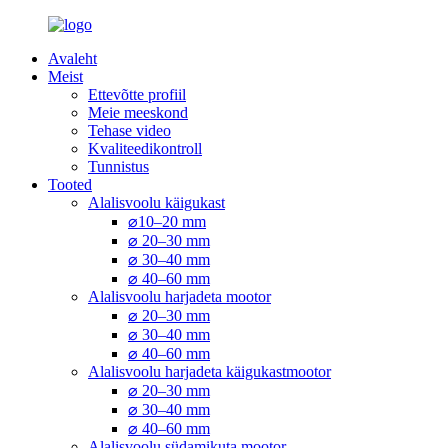
Avaleht
Meist
Ettevõtte profiil
Meie meeskond
Tehase video
Kvaliteedikontroll
Tunnistus
Tooted
Alalisvoolu käigukast
⌀10–20 mm
⌀ 20–30 mm
⌀ 30–40 mm
⌀ 40–60 mm
Alalisvoolu harjadeta mootor
⌀ 20–30 mm
⌀ 30–40 mm
⌀ 40–60 mm
Alalisvoolu harjadeta käigukastmootor
⌀ 20–30 mm
⌀ 30–40 mm
⌀ 40–60 mm
Alalisvoolu südamikuta mootor