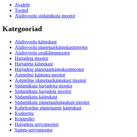
Avaleht
Tooted
Alalisvoolu südamikuta mootor
Kategooriad
Alalisvoolu käigukast
Alalisvoolu planetaarkäigukastmootor
Alalisvoolu ussikäigumootor
Harjadeta mootor
Harjadeta käigukast
Harjadeta planetaarkäigukastmootor
Astmelise käiguga mootor
Astmeline planetaarkäigukast mootor
Südamikuta harjadega mootor
Südamikuta harjadeta mootor
Südamikuta käigukast
Südamikuta planetaarkäigukast mootor
Kahekordne planetaarne käigukast
Kodeerija
Kontroller
Harjadeta servomootor
Samm-servomootor