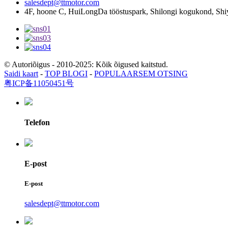
salesdept@ttmotor.com
4F, hoone C, HuiLongDa tööstuspark, Shilongi kogukond, Shi
© Autoriõigus - 2010-2025: Kõik õigused kaitstud.
Saidi kaart
-
TOP BLOGI
-
POPULAARSEM OTSING
粤ICP备11050451号
Telefon
E-post
E-post
salesdept@ttmotor.com