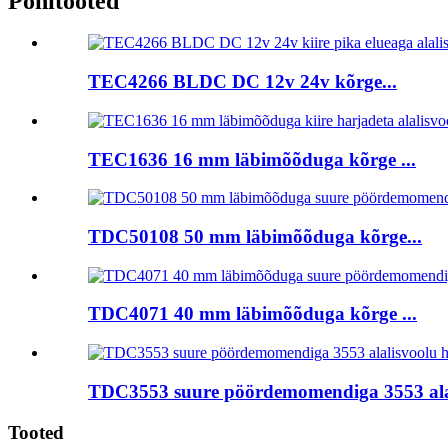
Põhitooted
TEC4266 BLDC DC 12v 24v kõrge...
TEC1636 16 mm läbimõõduga kõrge ...
TDC50108 50 mm läbimõõduga kõrge...
TDC4071 40 mm läbimõõduga kõrge ...
TDC3553 suure pöördemomendiga 3553 alal
Tooted