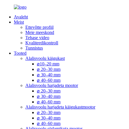
Avaleht
Meist
Ettevõtte profiil
Meie meeskond
Tehase video
Kvaliteedikontroll
Tunnistus
Tooted
Alalisvoolu käigukast
⌀10–20 mm
⌀ 20–30 mm
⌀ 30–40 mm
⌀ 40–60 mm
Alalisvoolu harjadeta mootor
⌀ 20–30 mm
⌀ 30–40 mm
⌀ 40–60 mm
Alalisvoolu harjadeta käigukastmootor
⌀ 20–30 mm
⌀ 30–40 mm
⌀ 40–60 mm
Alalisvoolu südamikuta mootor