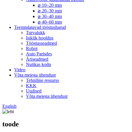
⌀ 10–20 mm
⌀ 20–30 mm
⌀ 30–40 mm
⌀ 40–60 mm
Teenindatavad tööstusharud
Turvalukk
Isiklik hooldus
Tööstusseadmed
Robot
Auto Partsdes
Äriseadmed
Nutikas kodu
Video
Võta meiega ühendust
Tehniline ressurss
KKK
Uudised
Võta meiega ühendust
English
toode