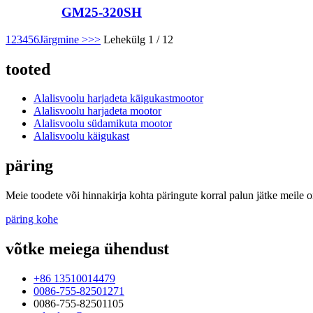
GM25-320SH
1
2
3
4
5
6
Järgmine >
>>
Lehekülg 1 / 12
tooted
Alalisvoolu harjadeta käigukastmootor
Alalisvoolu harjadeta mootor
Alalisvoolu südamikuta mootor
Alalisvoolu käigukast
päring
Meie toodete või hinnakirja kohta päringute korral palun jätke meile 
päring kohe
võtke meiega ühendust
+86 13510014479
0086-755-82501271
0086-755-82501105