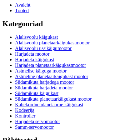
Avaleht
Tooted
Kategooriad
Alalisvoolu käigukast
Alalisvoolu planetaarkäigukastmootor
Alalisvoolu ussikäigumootor
Harjadeta mootor
Harjadeta käigukast
Harjadeta planetaarkäigukastmootor
Astmelise käiguga mootor
Astmeline planetaarkäigukast mootor
Südamikuta harjadega mootor
Südamikuta harjadeta mootor
Südamikuta käigukast
Südamikuta planetaarkäigukast mootor
Kahekordne planetaarne käigukast
Kodeerija
Kontroller
Harjadeta servomootor
Samm-servomootor